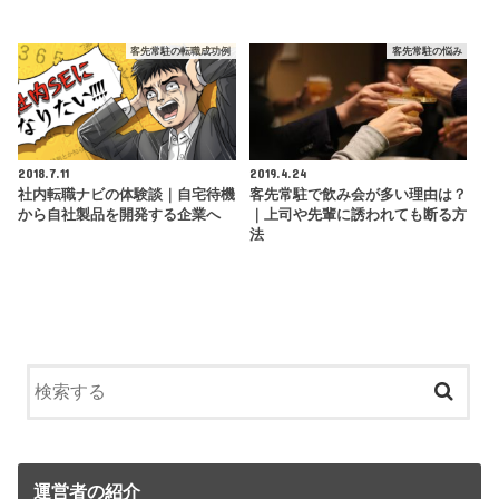
客先常駐の転職成功例
客先常駐の悩み
2018.7.11
2019.4.24
社内転職ナビの体験談｜自宅待機
客先常駐で飲み会が多い理由は？
から自社製品を開発する企業へ
｜上司や先輩に誘われても断る方
法
運営者の紹介