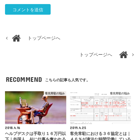
トップページへ
トップページへ
RECOMMEND
こちらの記事も人気です。
客先常駐の悩み
客先常駐の悩み
2018.4.16
2019.4.25
ヘルプデスクは手取り１６万円以
客先常駐における３６協定とは｜
下｜外国人、AIに仕事を奪われる
４６％が違法な時間労働している