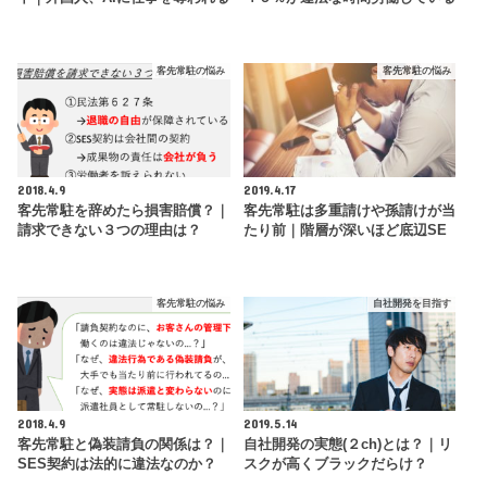
客先常駐の悩み
客先常駐の悩み
2018.4.9
2019.4.17
客先常駐を辞めたら損害賠償？｜
客先常駐は多重請けや孫請けが当
請求できない３つの理由は？
たり前｜階層が深いほど底辺SE
客先常駐の悩み
自社開発を目指す
2018.4.9
2019.5.14
客先常駐と偽装請負の関係は？｜
自社開発の実態(２ch)とは？｜リ
SES契約は法的に違法なのか？
スクが高くブラックだらけ？