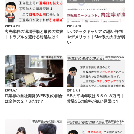
2019.4.20
2019.3.11
客先常駐の退場手順と最後の挨拶
レバテックキャリア の悪い評判
｜トラブルを避ける対処法は？
やデメリット｜SIer系の大手が弱
い
自社開発を目指す
客先常駐の悩み
2019.6.1
2018.4.9
IT業界の自社開発(WEB系)の割合
SEの平均年収は５５０.８万円｜
は全体の２７％だけ？
常駐SEの給料が低い原因は？
客先常駐からの脱出方法
客先常駐の悩み