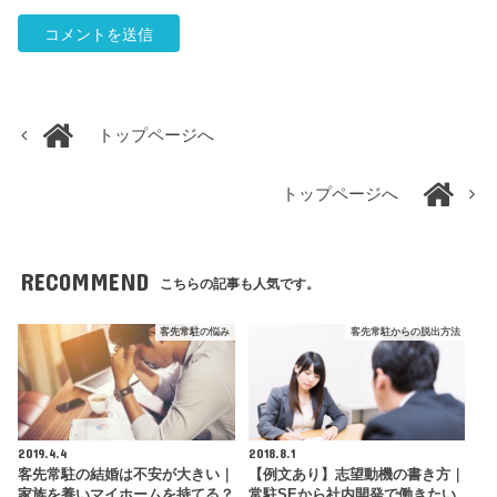
トップページへ
トップページへ
RECOMMEND
こちらの記事も人気です。
客先常駐の悩み
客先常駐からの脱出方法
2019.4.4
2018.8.1
客先常駐の結婚は不安が大きい｜
【例文あり】志望動機の書き方｜
家族を養いマイホームを持てる？
常駐SEから社内開発で働きたい