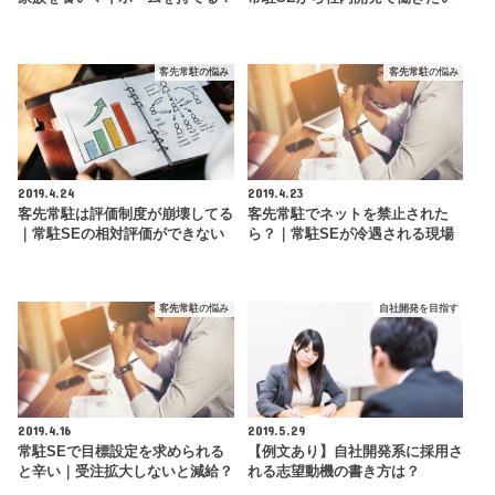
客先常駐の悩み
客先常駐の悩み
2019.4.24
2019.4.23
客先常駐は評価制度が崩壊してる
客先常駐でネットを禁止された
｜常駐SEの相対評価ができない
ら？｜常駐SEが冷遇される現場
客先常駐の悩み
自社開発を目指す
2019.4.16
2019.5.29
常駐SEで目標設定を求められる
【例文あり】自社開発系に採用さ
と辛い｜受注拡大しないと減給？
れる志望動機の書き方は？