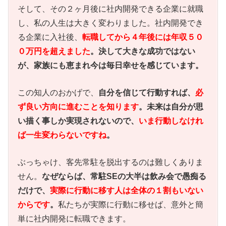
そして、その２ヶ月後に社内開発できる企業に就職
し、私の人生は大きく変わりました。社内開発でき
る企業に入社後、
転職してから４年後には年収５０
０万円を超えました
。決して大きな成功ではない
が、家族にも恵まれ今は毎日幸せを感じています。
この知人のおかげで、
自分を信じて行動すれば、
必
ず良い方向に進むことを知ります
。未来は自分が思
い描く事しか実現されないので、
いま行動しなけれ
ば一生変わらないですね
。
ぶっちゃけ、客先常駐を脱出するのは難しくありま
せん。
なぜならば、常駐SEの大半は飲み会で愚痴る
だけで、
実際に行動に移す人は全体の１割もいない
からです
。
私たちが実際に行動に移せば、意外と簡
単に社内開発に転職できます。