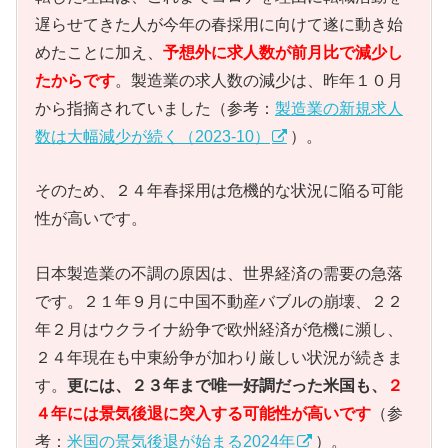
遅らせてきた人が今年の春採用に向けて遂に動き始
めたことに加え、
予想外に求人数が前月比で減少し
たからです
。製造業の求人数の減少は、昨年１０月
から指摘されていました（参考：
製造業の新規求人
数は大幅減少が続く（2023-10）
）。
そのため、２４年春採用は危機的な状況に陥る可能
性が高いです。
日本製造業の不調の原因は、世界経済の需要の急落
です。２１年９月に中国不動産バブルの崩壊、２２
年２月はウクライナ紛争で欧州経済が危機に瀕し、
２４年現在も中東紛争が加わり厳しい状況が続きま
す。
更には、２３年まで唯一好調だった米国も、
２
４年には景気後退に突入する可能性が高いです
（参
考：
米国の景気後退が始まる2024年
）。