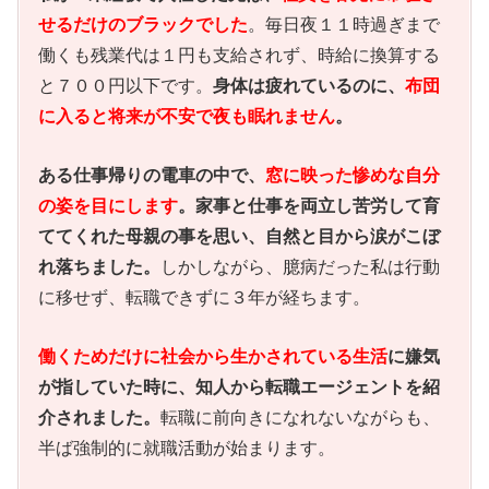
せるだけのブラックでした
。毎日夜１１時過ぎまで
働くも残業代は１円も支給されず、時給に換算する
と７００円以下です。
身体は疲れているのに、
布団
に入ると将来が不安で夜も眠れません
。
ある仕事帰りの電車の中で、
窓に映った惨めな自分
の姿を目にします
。家事と仕事を両立し苦労して
育
ててくれた母親の事を思い、自然と目から涙がこぼ
れ落ちました。
しかしながら、臆病だった私は行動
に移せず、転職できずに３年が経ちます。
働くためだけに社会から生かされている
生活
に嫌気
が指していた時に、知人から転職エージェントを紹
介されました。
転職に前向きになれないながらも、
半ば強制的に就職活動が始まります。