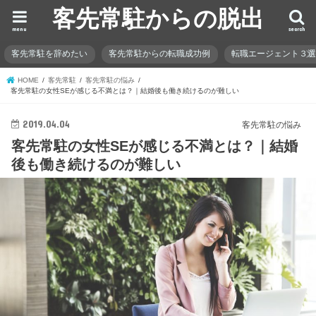
客先常駐からの脱出
menu
search
客先常駐を辞めたい
客先常駐からの転職成功例
転職エージェント３
HOME
客先常駐
客先常駐の悩み
客先常駐の女性SEが感じる不満とは？｜結婚後も働き続けるのが難しい
2019.04.04
客先常駐の悩み
客先常駐の女性SEが感じる不満とは？｜結婚
後も働き続けるのが難しい