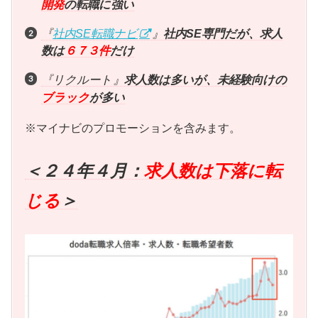
開発
の転職に強い
『
社内SE転職ナビ
』
社内SE専門だが、求人
数は
６７３件
だけ
『リクルート
』
求人数は多いが、未経験向けの
ブラック
が多い
※マイナビのプロモーションを含みます。
＜２４年４月：
求人数は下落に転
じる
＞