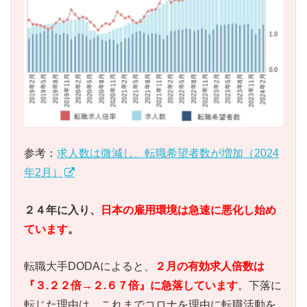
参考：
求人数は微減し、転職希望者数が増加（2024
年2月）
２４年に入り、
日本の雇用環境は急速に悪化し始め
ています
。
転職大手DODAによると、
２月の有効求人倍数は
『３.２２倍→２.６７倍』に急落しています
。下落に
転じた理由は、これまでコロナを理由に転職活動を